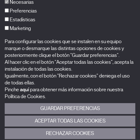
Necesarias
FAQs
Preferencias
Estadísticas
Marketing
Suscríbete a nuestra newsletter
Para configurar las cookies que se instalen en su equipo
Nombre
marque o desmarque las distintas opciones de cookies y
posteriormente clique el botón "Guardar preferencias".
Apellidos
Al hacer clic en el botón "Aceptar todas las cookies", acepta la
instalación de todas las cookies.
Igualmente, con el botón "Rechazar cookies" deniega el uso
Correo electrónico
de todas ellas.
Pinche
aquí
para obtener más información sobre nuestra
Selecciona una categoría
0 listas seleccionadas
Política de Cookies.
GUARDAR PREFERENCIAS
Acepto términos, condiciones y
política de privacidad
.
ACEPTAR TODAS LAS COOKIES
ENVIAR
RECHAZAR COOKIES