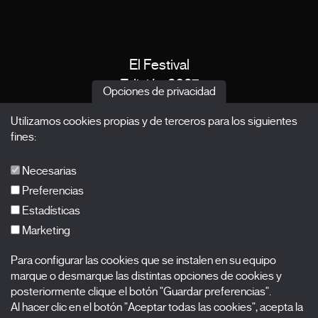
El Festival
Edición 2027
Opciones de privacidad
Noticias
Utilizamos cookies propias y de terceros para los siguientes
Acreditaciones
fines:
X Films
Publicaciones
Necesarias
FAQs
Preferencias
Estadísticas
Marketing
Suscríbete a nuestra newsletter
Para configurar las cookies que se instalen en su equipo
Nombre
marque o desmarque las distintas opciones de cookies y
posteriormente clique el botón "Guardar preferencias".
Al hacer clic en el botón "Aceptar todas las cookies", acepta la
Apellidos