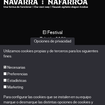
El Festival
Edición 2027
Opciones de privacidad
Noticias
Utilizamos cookies propias y de terceros para los siguientes
Acreditaciones
fines:
X Films
Publicaciones
Necesarias
FAQs
Preferencias
Estadísticas
Marketing
Suscríbete a nuestra newsletter
Para configurar las cookies que se instalen en su equipo
Nombre
marque o desmarque las distintas opciones de cookies y