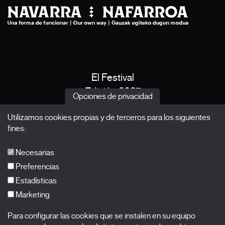
El Festival
Edición 2027
Opciones de privacidad
Noticias
Utilizamos cookies propias y de terceros para los siguientes
Acreditaciones
fines:
X Films
Publicaciones
Necesarias
FAQs
Preferencias
Estadísticas
Marketing
Suscríbete a nuestra newsletter
Para configurar las cookies que se instalen en su equipo
Nombre