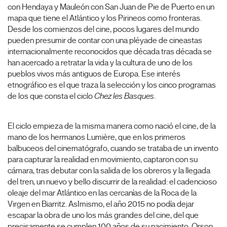
con Hendaya y Mauleón con San Juan de Pie de Puerto en un
mapa que tiene el Atlántico y los Pirineos como fronteras.
Desde los comienzos del cine, pocos lugares del mundo
pueden presumir de contar con una pléyade de cineastas
internacionalmente reconocidos que década tras década se
han acercado a retratar la vida y la cultura de uno de los
pueblos vivos más antiguos de Europa. Ese interés
etnográfico es el que traza la selección y los cinco programas
de los que consta el ciclo
Chez les Basques
.
El ciclo empieza de la misma manera como nació el cine, de la
mano de los hermanos Lumière, que en los primeros
balbuceos del cinematógrafo, cuando se trataba de un invento
para capturar la realidad en movimiento, captaron con su
cámara, tras debutar con la salida de los obreros y la llegada
del tren, un nuevo y bello discurrir de la realidad: el cadencioso
oleaje del mar Atlántico en las cercanías de la Roca de la
Virgen en Biarritz. AsImismo, el año 2015 no podía dejar
escapar la obra de uno los más grandes del cine, del que
precisamente se cumplen 100 años de su nacimiento, Orson