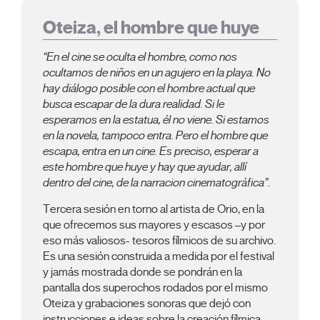
Oteiza, el hombre que huye
“En el cine se oculta el hombre, como nos
ocultamos de niños en un agujero en la playa. No
hay diálogo posible con el hombre actual que
busca escapar de la dura realidad. Si le
esperamos en la estatua, él no viene. Si estamos
en la novela, tampoco entra. Pero el hombre que
escapa, entra en un cine. Es preciso, esperar a
este hombre que huye y hay que ayudar, allí
dentro del cine, de la narracion cinematográfica”.
Tercera sesión en torno al artista de Orio, en la
que ofrecemos sus mayores y escasos –y por
eso más valiosos- tesoros fílmicos de su archivo.
Es una sesión construida a medida por el festival
y jamás mostrada donde se pondrán en la
pantalla dos superochos rodados por el mismo
Oteiza y grabaciones sonoras que dejó con
instrucciones e ideas sobre la creación fílmica,