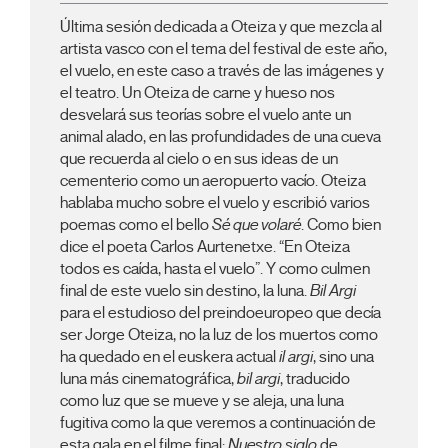
Última sesión dedicada a Oteiza y que mezcla al
artista vasco con el tema del festival de este año,
el vuelo, en este caso a través de las imágenes y
el teatro. Un Oteiza de carne y hueso nos
desvelará sus teorías sobre el vuelo ante un
animal alado, en las profundidades de una cueva
que recuerda al cielo o en sus ideas de un
cementerio como un aeropuerto vacío. Oteiza
hablaba mucho sobre el vuelo y escribió varios
poemas como el bello
Sé que volaré
. Como bien
dice el poeta Carlos Aurtenetxe. “En Oteiza
todos es caída, hasta el vuelo”. Y como culmen
final de este vuelo sin destino, la luna.
Bil Argi
para el estudioso del preindoeuropeo que decía
ser Jorge Oteiza, no la luz de los muertos como
ha quedado en el euskera actual
il argi
, sino una
luna más cinematográfica,
bil argi
, traducido
como luz que se mueve y se aleja, una luna
fugitiva como la que veremos a continuación de
esta gala en el filme final:
Nuestro siglo
de