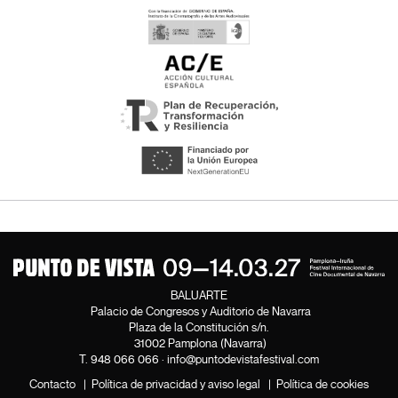
BALUARTE
Palacio de Congresos y Auditorio de Navarra
Plaza de la Constitución s/n.
31002 Pamplona (Navarra)
T.
948 066 066
·
info@puntodevistafestival.com
Contacto
|
Política de privacidad y aviso legal
|
Política de cookies