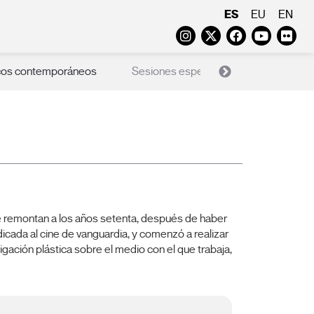
ES
EU
EN
Instagram
Twitter
Faceboo
Yout
Fl
cos contemporáneos
Sesiones especiales
Programa 
e remontan a los años setenta, después de haber
icada al cine de vanguardia, y comenzó a realizar
igación plástica sobre el medio con el que trabaja,