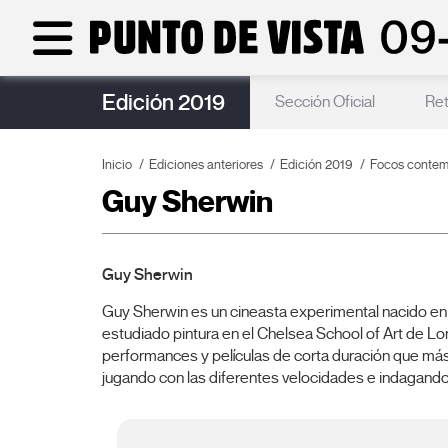
Edición 2019
Programa Educativo
Sección Oficial
Ret
Inicio
Ediciones anteriores
Edición 2019
Focos conte
Guy Sherwin
Guy Sherwin
Guy Sherwin es un cineasta experimental nacido en
estudiado pintura en el Chelsea School of Art de Lo
performances y películas de corta duración que más t
jugando con las diferentes velocidades e indagando e