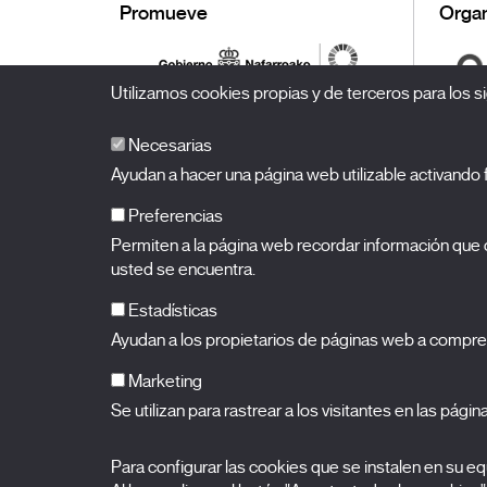
Promueve
Organ
Utilizamos cookies propias y de terceros para los si
Necesarias
Ayudan a hacer una página web utilizable activand
Preferencias
Permiten a la página web recordar información que c
BALUARTE
Palacio de Congresos y Auditorio de Navarra
usted se encuentra.
Plaza de la Constitución s/n.
31002 Pamplona (Navarra)
T.
948 066 066
·
info@puntodevistafestival.com
Estadísticas
Contacto
|
Política de privacidad y aviso legal
|
Política de 
Ayudan a los propietarios de páginas web a compre
Ver mapa
Instagram
Twitter
Facebook
Youtube
Flickr
Marketing
Se utilizan para rastrear a los visitantes en las pági
Para configurar las cookies que se instalen en su 