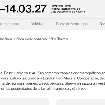
rospectivas
Dokbizia
Punto de Vista Labs
Fo
mporáneos
Focos contemporáneos
Guy Sherwin
 el Reino Unido en 1948. Sus primeros trabajos cinematográficos s
ndres. Estuvo vinculado a la London Film-Makers’ Co-operative, ded
arde reuniría en series. En sus películas, Sherwin realiza una invest
n las posibilidades de la luz, el movimiento y el sonido.