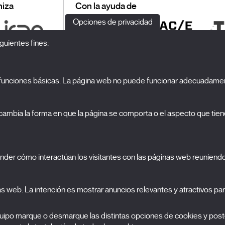
iza
Con la ayuda de
Opciones de privacidad
guientes fines:
o funciones básicas. La página web no puede funcionar adecuadamen
S
El Festival
ambia la forma en que la página se comporta o el aspecto que tiene
Edición 2027
N
Noticias
A
Acreditaciones
cookies
nder cómo interactúan los visitantes con las páginas web reuniend
X Films
C
Publicaciones
FAQs
S
nas web. La intención es mostrar anuncios relevantes y atractivos para
equipo marque o desmarque las distintas opciones de cookies y post