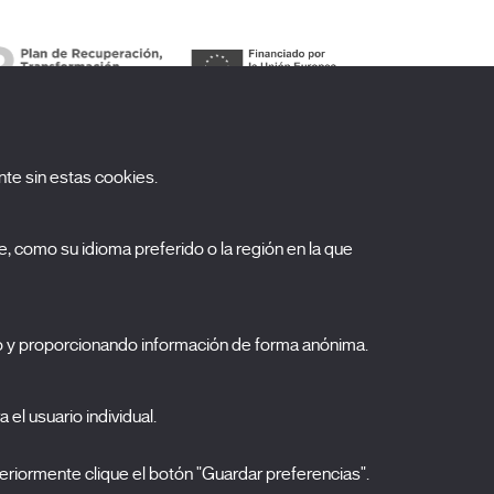
te sin estas cookies.
uscríbete a nuestra newsletter
, como su idioma preferido o la región en la que
ombre
pellidos
o y proporcionando información de forma anónima.
orreo electrónico
elecciona una categoría
 el usuario individual.
0 listas seleccionadas
Acepto términos, condiciones y
política de
eriormente clique el botón "Guardar preferencias".
privacidad
.