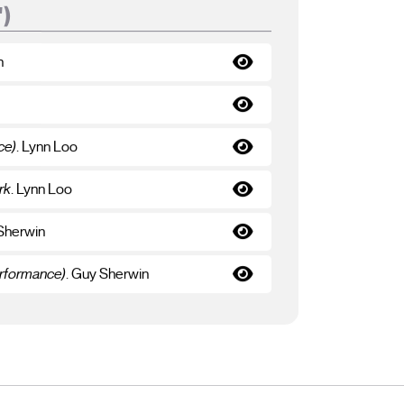
')
n
ce)
. Lynn Loo
rk
. Lynn Loo
 Sherwin
erformance)
. Guy Sherwin