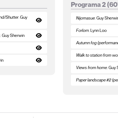
Programa 2 (60
and/Shutter
. Guy
Nijomasue
. Guy Sherwi
Forlorn
. Lynn Loo
g
. Guy Sherwin
Autumn fog (performan
Walk to station from wo
in
Views from home
. Guy
Paper landscape #2 (p