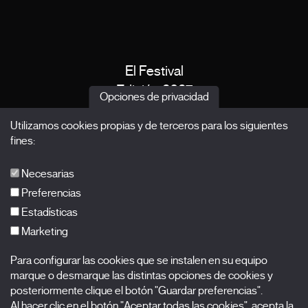
El Festival
Edición 2027
Opciones de privacidad
Noticias
Utilizamos cookies propias y de terceros para los siguientes
Acreditaciones
fines:
X Films
Publicaciones
Necesarias
FAQs
Preferencias
Estadísticas
Marketing
Suscríbete a nuestra newsletter
Para configurar las cookies que se instalen en su equipo
Nombre
marque o desmarque las distintas opciones de cookies y
posteriormente clique el botón "Guardar preferencias".
Al hacer clic en el botón "Aceptar todas las cookies", acepta la
Apellidos