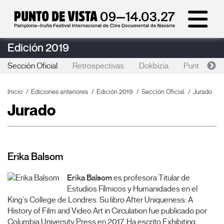
Edición 2019
Sección Oficial
Retrospectivas
Dokbizia
Punto de Vi
Inicio
Ediciones anteriores
Edición 2019
Sección Oficial
Jurado
Jurado
Erika Balsom
Erika Balsom
es profesora Titular de
Estudios Fílmicos y Humanidades en el
King's College de Londres. Su libro After Uniqueness: A
History of Film and Video Art in Circulation fue publicado por
Columbia University Press en 2017. Ha escrito Exhibiting