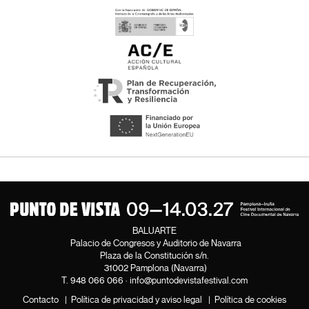
BALUARTE
Palacio de Congresos y Auditorio de Navarra
Plaza de la Constitución s/n.
31002 Pamplona (Navarra)
T.
948 066 066
·
info@puntodevistafestival.com
Contacto
|
Política de privacidad y aviso legal
|
Política de cookies