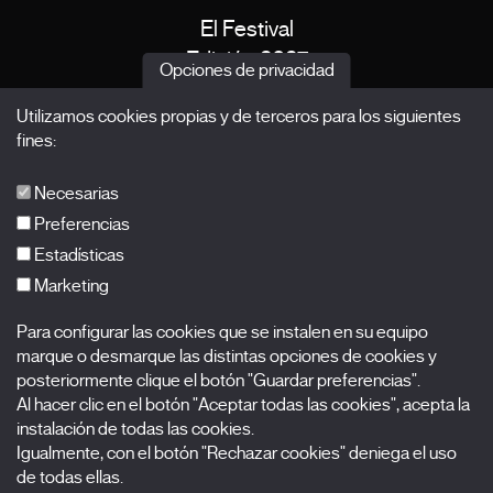
El Festival
Edición 2027
Opciones de privacidad
Noticias
Utilizamos cookies propias y de terceros para los siguientes
Acreditaciones
fines:
X Films
Publicaciones
Necesarias
FAQs
Preferencias
Estadísticas
Marketing
Suscríbete a nuestra newsletter
Para configurar las cookies que se instalen en su equipo
Nombre
marque o desmarque las distintas opciones de cookies y
posteriormente clique el botón "Guardar preferencias".
Al hacer clic en el botón "Aceptar todas las cookies", acepta la
Apellidos
instalación de todas las cookies.
Igualmente, con el botón "Rechazar cookies" deniega el uso
Correo electrónico
de todas ellas.