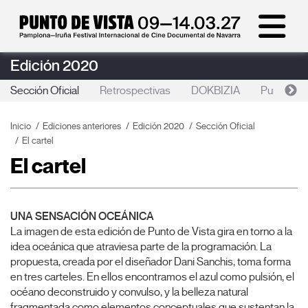
Edición 2020
Sección Oficial
Retrospectivas
DOKBIZIA
Punto de 
Inicio
Ediciones anteriores
Edición 2020
Sección Oficial
El cartel
El cartel
UNA SENSACIÓN OCEÁNICA
La imagen de esta edición de Punto de Vista gira en torno a la
idea oceánica que atraviesa parte de la programación. La
propuesta, creada por el diseñador Dani Sanchis, toma forma
en tres carteles. En ellos encontramos el azul como pulsión, el
océano deconstruido y convulso, y la belleza natural
fragmentada como elementos conceptuales que sustentan la