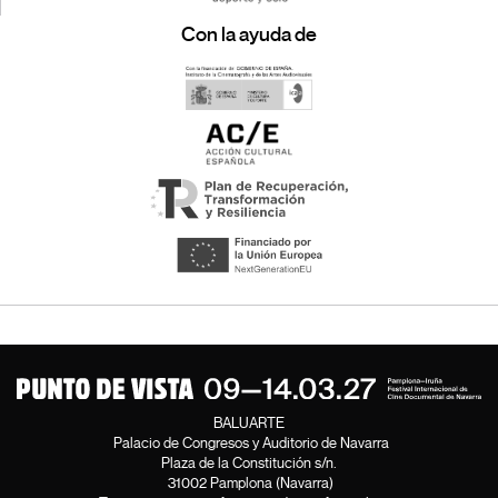
Con la ayuda de
BALUARTE
Palacio de Congresos y Auditorio de Navarra
Plaza de la Constitución s/n.
31002 Pamplona (Navarra)