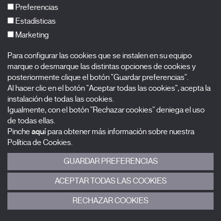
FAQs
Preferencias
Estadísticas
Marketing
Suscríbete a nuestra newsletter
Para configurar las cookies que se instalen en su equipo
Nombre
marque o desmarque las distintas opciones de cookies y
posteriormente clique el botón "Guardar preferencias".
Al hacer clic en el botón "Aceptar todas las cookies", acepta la
Apellidos
instalación de todas las cookies.
Igualmente, con el botón "Rechazar cookies" deniega el uso
Correo electrónico
de todas ellas.
Pinche
aquí
para obtener más información sobre nuestra
Selecciona una categoría
0 listas seleccionadas
Política de Cookies.
GUARDAR PREFERENCIAS
Acepto términos, condiciones y
política de privacidad
.
ACEPTAR TODAS LAS COOKIES
ENVIAR
RECHAZAR COOKIES