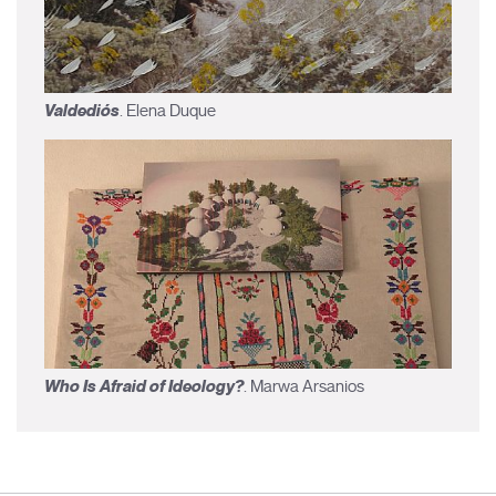
Valdediós
. Elena Duque
Who Is Afraid of Ideology?
. Marwa Arsanios