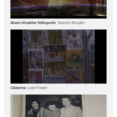
Avant d'oublier Héliopolis
. Valentin Noujaïm
Cézanne
. Luke Fowler