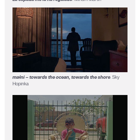
maɬni – towards the ocean, towards the shore
. Sky
Hopinka