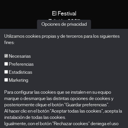
El Festival
Edición 2027
Opciones de privacidad
Noticias
Utilizamos cookies propias y de terceros para los siguientes
Acreditaciones
fines:
X Films
Publicaciones
Necesarias
FAQs
Preferencias
Estadísticas
Marketing
Suscríbete a nuestra newsletter
Para configurar las cookies que se instalen en su equipo
Nombre
marque o desmarque las distintas opciones de cookies y
posteriormente clique el botón "Guardar preferencias".
Apellidos
Al hacer clic en el botón "Aceptar todas las cookies", acepta la
instalación de todas las cookies.
Igualmente, con el botón "Rechazar cookies" deniega el uso
Correo electrónico