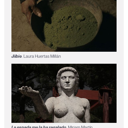
Jiíbie
. Laura Huertas Millán
La espada me la ha regalado
. Miriam Martín