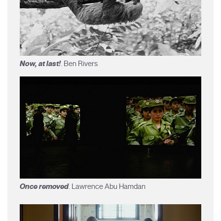
Now, at last!
. Ben Rivers
Once removed
. Lawrence Abu Hamdan