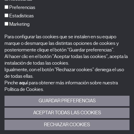
FAQs
Preferencias
Estadísticas
Marketing
Suscríbete a nuestra newsletter
Para configurar las cookies que se instalen en su equipo
Nombre
marque o desmarque las distintas opciones de cookies y
posteriormente clique el botón "Guardar preferencias".
Al hacer clic en el botón "Aceptar todas las cookies", acepta la
Apellidos
instalación de todas las cookies.
Igualmente, con el botón "Rechazar cookies" deniega el uso
Correo electrónico
de todas ellas.
Pinche
aquí
para obtener más información sobre nuestra
Selecciona una categoría
0 listas seleccionadas
Política de Cookies.
GUARDAR PREFERENCIAS
Acepto términos, condiciones y
política de privacidad
.
ACEPTAR TODAS LAS COOKIES
ENVIAR
RECHAZAR COOKIES