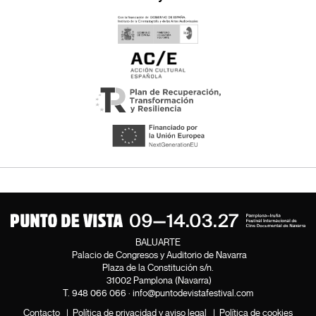
BALUARTE
Palacio de Congresos y Auditorio de Navarra
Plaza de la Constitución s/n.
31002 Pamplona (Navarra)
T.
948 066 066
·
info@puntodevistafestival.com
Contacto
|
Política de privacidad y aviso legal
|
Política de cookies