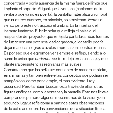
concentrada y por la ausencia de la misma fuera del límite que
implanta el soporte. Al igual que la ventana (hablamos de la
ventana que ya no es puerta), la pantalla materializa un umbral
que nuestros cuerpos, en principio, no atraviesan.
Vemos
el
viento pero este no traspasa el umbral. Es la interfaz del
instante luminoso. El brillo solar que refleja el paisaje, el
resplandor del proyector que refleja la pantalla: ambas fuentes
de luz tienen una potencialidad cegadora, el destello podría
dejar manchas negras o azules impresas en nuestras retinas.
Es por eso que elegiremos ver siempre el reflejo, siendo a lo
sumo lo único que
podemos ver
(el reflejo en las cosas), y que
planteará persistencias retinianas más suaves.
Constatamos que las películas contienen de manera implícita,
en sí mismas y también entre ellas, conceptos que podrían ser
antagónicos, como por ejemplo, el más evidente, luz y
oscuridad. Pero también buscamos, a través de ellas, otras
figuras análogas, como la ventana y la pantalla. Esto nos lleva a
comprender, primero, algunos mecanismos de la visión y, en
segundo lugar, a reflexionar a partir de estas observaciones
de lo cotidiano sobre las convenciones de la situación fílmica.