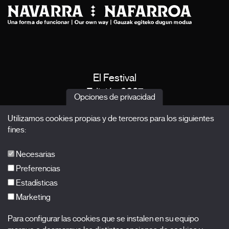
El Festival
Edición 2027
Opciones de privacidad
Noticias
Utilizamos cookies propias y de terceros para los siguientes
Acreditaciones
fines:
X Films
Publicaciones
Necesarias
FAQs
Preferencias
Estadísticas
Marketing
Suscríbete a nuestra newsletter
Para configurar las cookies que se instalen en su equipo
Nombre