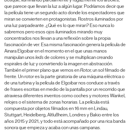
bosque, iluminando parcialmente y fugazmente los árboles,
que parece que llevan la luz a algún lugar. Podríamos decir que
la película tiene un segundo acto donde los espectadores que
miran se convierten en protagonistas. Rostros iluminados por
una luz parpadeante. ¿Qué es lo que miran? Eso nunca lo
sabremos pero esos ojos iluminados mirando muy
concentrados nos llevan a una reflexión sobre la propia
fascinación de ver. Esa misma fascinación genera la película de
Ainara Elgoibar en el momento en el que unas manos
manipulan unos
leds
de colores y se multiplican creando
espirales de luz y convirtiendo la imagen en abstracción.
También el primer plano que vemos en
Rotor,
un sol filmado de
frente. Un rotor es la parte giratoria de una máquina eléctrica o
de una turbina y la película de Elgoibar nos conduce a través
de frases escritas en medio de la pantalla por un recorrido que
atraviesa diferentes inventos como coches y motores Wankel,
relojes o el sistema de zonas horarias. La película está
compuesta por objetos filmados en 16 mm en Lindau,
Stuttgart, Heidelberg, Altlußheim, Londres y Bakio entre los
años 2015 y 2021, y todo está acompañado por una rica banda
sonora que empieza y acaba con unas campanas.