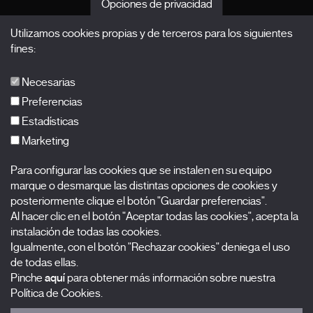
Opciones de privacidad
Noticias
Utilizamos cookies propias y de terceros para los siguientes
Acreditaciones
fines:
X Films
Publicaciones
Necesarias
FAQs
Preferencias
Estadísticas
Marketing
Suscríbete a nuestra newsletter
Para configurar las cookies que se instalen en su equipo
Nombre
marque o desmarque las distintas opciones de cookies y
posteriormente clique el botón "Guardar preferencias".
Apellidos
Al hacer clic en el botón "Aceptar todas las cookies", acepta la
instalación de todas las cookies.
Igualmente, con el botón "Rechazar cookies" deniega el uso
Correo electrónico
de todas ellas.
Pinche
aquí
para obtener más información sobre nuestra
Selecciona una categoría
0 listas seleccionadas
Política de Cookies.