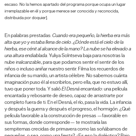
escaso. No la hemos apartado del programa porque ocupa un lugar
irremplazable en él y porque merece ser conocida y reconocida,
distribuida por doquier].
En palabras prestadas:
Cuando era pequeño, la hierba era más
alta que yo y estaba llena de cielo. ¿Dónde está el cielo de la
hierba, ese cénit al alcance de la mano? La nube se ha elevado a
una altura endiablada.
Yuliya Solntseva baja para nosotras la
nube inalcanzable, para que podamos sentir el sentir de los
niños o incluso aniñar nuestro sentir. Filma los recuerdos de
infancia de su marido, un artista célebre. No sabemos cuánta
imaginación puso él al escribirlos, pero ella, que no estuvo allí,
tuvo que poner toda. Y salió
El Desná encantado
: una película
encantada y rebosante de deseo, capaz de arrastrarte por
completo fuera de ti. En el Desná, el río, pasa la vida. La infancia
y después la guerra y después el progreso, el hormigón. ¿Qué
película favorable a la construcción de presas —favorable en
sus formas, donde corresponde— te mostraría las
sempiternas crecidas de primavera como las soñábamos de
pequeñas, o sea, como una fiesta? ¿Es eso la dialéctica? Bajo