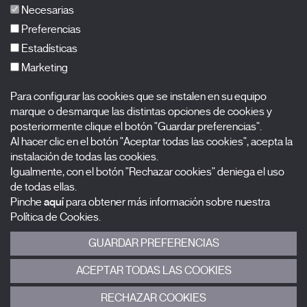
Publicaciones
Necesarias
FAQs
Preferencias
Estadísticas
Marketing
Suscríbete a nuestra newsletter
Para configurar las cookies que se instalen en su equipo
Nombre
marque o desmarque las distintas opciones de cookies y
posteriormente clique el botón "Guardar preferencias".
Al hacer clic en el botón "Aceptar todas las cookies", acepta la
Apellidos
instalación de todas las cookies.
Igualmente, con el botón "Rechazar cookies" deniega el uso
Correo electrónico
de todas ellas.
Pinche
aquí
para obtener más información sobre nuestra
Selecciona una categoría
0 listas seleccionadas
Política de Cookies.
GUARDAR PREFERENCIAS
Acepto términos, condiciones y
política de privacidad
.
ACEPTAR TODAS LAS COOKIES
ENVIAR
RECHAZAR COOKIES