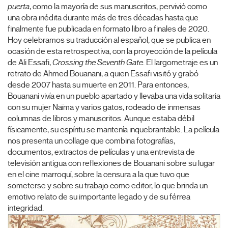
puerta
, como la mayoría de sus manuscritos, pervivió como
una obra inédita durante más de tres décadas hasta que
finalmente fue publicada en formato libro a finales de 2020.
Hoy celebramos su traducción al español, que se publica en
ocasión de esta retrospectiva, con la proyección de la película
de Ali Essafi,
Crossing the Seventh Gate
. El largometraje es un
retrato de Ahmed Bouanani, a quien Essafi visitó y grabó
desde 2007 hasta su muerte en 2011. Para entonces,
Bouanani vivía en un pueblo apartado y llevaba una vida solitaria
con su mujer Naïma y varios gatos, rodeado de inmensas
columnas de libros y manuscritos. Aunque estaba débil
físicamente, su espíritu se mantenía inquebrantable. La película
nos presenta un collage que combina fotografías,
documentos, extractos de películas y una entrevista de
televisión antigua con reflexiones de Bouanani sobre su lugar
en el cine marroquí, sobre la censura a la que tuvo que
someterse y sobre su trabajo como editor, lo que brinda un
emotivo relato de su importante legado y de su férrea
integridad.