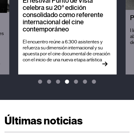
El festival Punto de Vista
celebra su 20ª edición
consolidado como referente
P
internacional del cine
contemporáneo
I 
es
al
El encuentro reúne a 6.300 asistentes y
de
refuerza su dimensión internacional y su
apuesta por el cine documental de creación
con el inicio de una nueva etapa artística
Últimas noticias