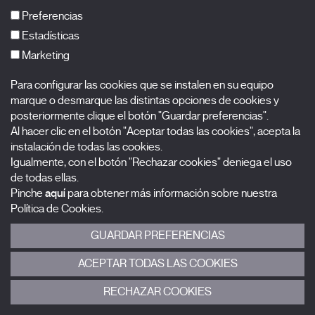
FAQs
Preferencias
Estadísticas
Marketing
Suscríbete a nuestra newsletter
Para configurar las cookies que se instalen en su equipo
Nombre
marque o desmarque las distintas opciones de cookies y
posteriormente clique el botón "Guardar preferencias".
Al hacer clic en el botón "Aceptar todas las cookies", acepta la
Apellidos
instalación de todas las cookies.
Igualmente, con el botón "Rechazar cookies" deniega el uso
Correo electrónico
de todas ellas.
Pinche
aquí
para obtener más información sobre nuestra
Selecciona una categoría
0 listas seleccionadas
Política de Cookies.
GUARDAR PREFERENCIAS
Acepto términos, condiciones y
política de privacidad
.
ACEPTAR TODAS LAS COOKIES
ENVIAR
RECHAZAR COOKIES