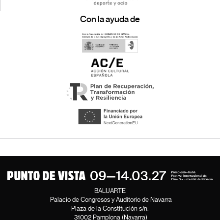
Con la ayuda de
BALUARTE
Palacio de Congresos y Auditorio de Navarra
Plaza de la Constitución s/n.
31002 Pamplona (Navarra)