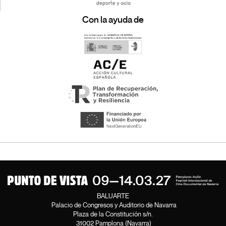
Con la ayuda de
BALUARTE
Palacio de Congresos y Auditorio de Navarra
Plaza de la Constitución s/n.
31002 Pamplona (Navarra)