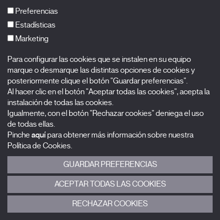
FAQs
Preferencias
Estadísticas
Marketing
Suscríbete a nuestra newsletter
Para configurar las cookies que se instalen en su equipo
Nombre
marque o desmarque las distintas opciones de cookies y
posteriormente clique el botón "Guardar preferencias".
Al hacer clic en el botón "Aceptar todas las cookies", acepta la
Apellidos
instalación de todas las cookies.
Igualmente, con el botón "Rechazar cookies" deniega el uso
Correo electrónico
de todas ellas.
Pinche
aquí
para obtener más información sobre nuestra
Selecciona una categoría
0 listas seleccionadas
Política de Cookies.
GUARDAR PREFERENCIAS
Acepto términos, condiciones y
política de privacidad
.
ACEPTAR TODAS LAS COOKIES
ENVIAR
RECHAZAR COOKIES