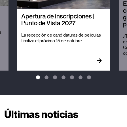
E
c
Apertura de inscripciones |
g
Punto de Vista 2027
p
s
La recepción de candidaturas de películas
¿T
finaliza el próximo 15 de octubre.
en
Ci
o
Últimas noticias