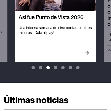
E
c
c
Así fue Punto de Vista 2026
i
c
Una intensa semana de cine contada en tres
es
minutos. ¡Dale al play!
El
re
ap
co
Últimas noticias