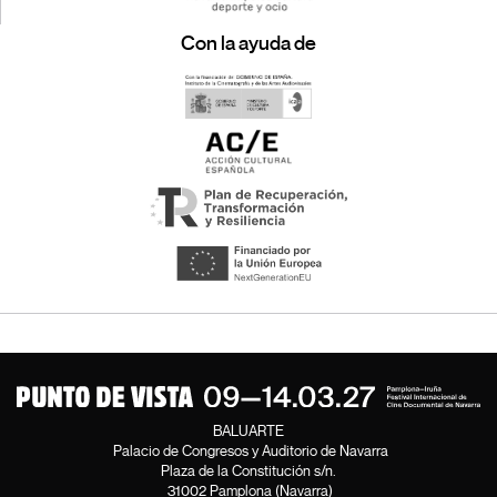
Con la ayuda de
BALUARTE
Palacio de Congresos y Auditorio de Navarra
Plaza de la Constitución s/n.
31002 Pamplona (Navarra)