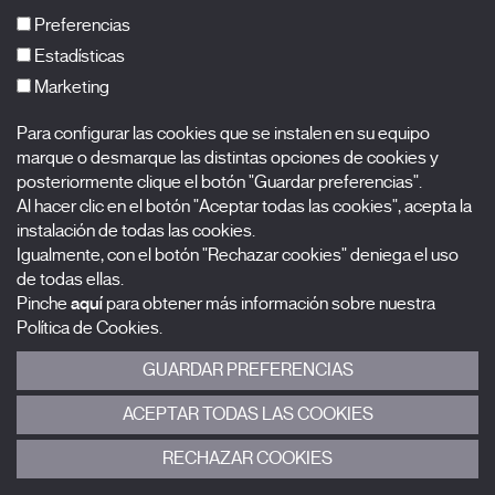
FAQs
Preferencias
Estadísticas
Marketing
Suscríbete a nuestra newsletter
Para configurar las cookies que se instalen en su equipo
Nombre
marque o desmarque las distintas opciones de cookies y
posteriormente clique el botón "Guardar preferencias".
Al hacer clic en el botón "Aceptar todas las cookies", acepta la
Apellidos
instalación de todas las cookies.
Igualmente, con el botón "Rechazar cookies" deniega el uso
Correo electrónico
de todas ellas.
Pinche
aquí
para obtener más información sobre nuestra
Selecciona una categoría
0 listas seleccionadas
Política de Cookies.
GUARDAR PREFERENCIAS
Acepto términos, condiciones y
política de privacidad
.
ACEPTAR TODAS LAS COOKIES
ENVIAR
RECHAZAR COOKIES