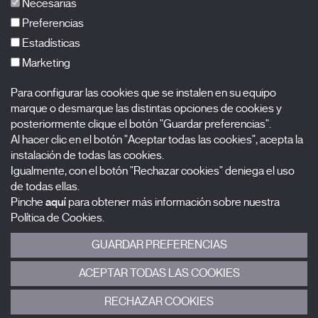
Necesarias
FAQs
Preferencias
Estadísticas
Marketing
Suscríbete a nuestra newsletter
Para configurar las cookies que se instalen en su equipo
Nombre
marque o desmarque las distintas opciones de cookies y
posteriormente clique el botón "Guardar preferencias".
Al hacer clic en el botón "Aceptar todas las cookies", acepta la
Apellidos
instalación de todas las cookies.
Igualmente, con el botón "Rechazar cookies" deniega el uso
Correo electrónico
de todas ellas.
Pinche
aquí
para obtener más información sobre nuestra
Selecciona una categoría
0 listas seleccionadas
Política de Cookies.
GUARDAR PREFERENCIAS
Acepto términos, condiciones y
política de privacidad
.
ACEPTAR TODAS LAS COOKIES
ENVIAR
RECHAZAR COOKIES