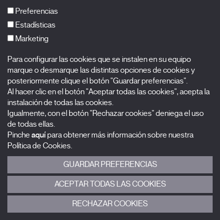
FAQs
Preferencias
Estadísticas
Marketing
Suscríbete a nuestra newsletter
Para configurar las cookies que se instalen en su equipo
Nombre
marque o desmarque las distintas opciones de cookies y
posteriormente clique el botón "Guardar preferencias".
Al hacer clic en el botón "Aceptar todas las cookies", acepta la
Apellidos
instalación de todas las cookies.
Igualmente, con el botón "Rechazar cookies" deniega el uso
Correo electrónico
de todas ellas.
Pinche
aquí
para obtener más información sobre nuestra
Selecciona una categoría
0 listas seleccionadas
Política de Cookies.
GUARDAR PREFERENCIAS
Acepto términos, condiciones y
política de privacidad
.
ACEPTAR TODAS LAS COOKIES
ENVIAR
RECHAZAR COOKIES