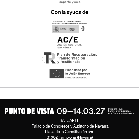
Con la ayuda de
BALUARTE
Palacio de Congresos y Auditorio de Navarra
Plaza de la Constitución s/n.
31002 Pamplona (Navarra)