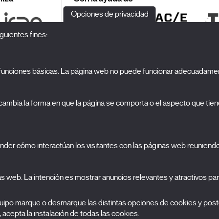
Opciones de privacidad
guientes fines:
o funciones básicas. La página web no puede funcionar adecuadamen
S
El Festival
ambia la forma en que la página se comporta o el aspecto que tiene
Edición 2027
N
Noticias
A
Acreditaciones
cookies
nder cómo interactúan los visitantes con las páginas web reuniend
X Films
C
Publicaciones
FAQs
S
nas web. La intención es mostrar anuncios relevantes y atractivos para
equipo marque o desmarque las distintas opciones de cookies y post
, acepta la instalación de todas las cookies.