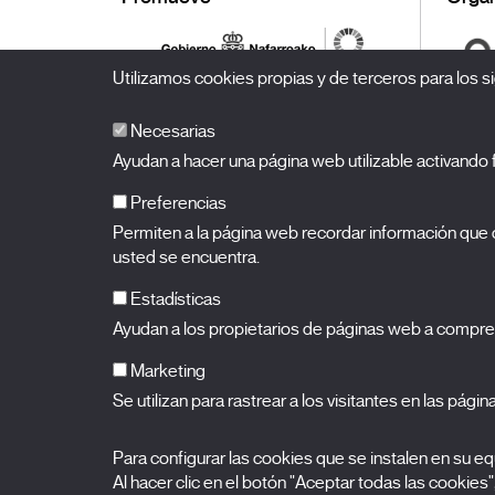
Utilizamos cookies propias y de terceros para los si
Necesarias
Ayudan a hacer una página web utilizable activand
Preferencias
Permiten a la página web recordar información que c
BALUARTE
Palacio de Congresos y Auditorio de Navarra
usted se encuentra.
Plaza de la Constitución s/n.
31002 Pamplona (Navarra)
T.
948 066 066
·
info@puntodevistafestival.com
Estadísticas
Contacto
|
Política de privacidad y aviso legal
|
Política de 
Ayudan a los propietarios de páginas web a compre
Ver mapa
Instagram
Twitter
Facebook
Youtube
Flickr
Marketing
Se utilizan para rastrear a los visitantes en las pági
Para configurar las cookies que se instalen en su 
Al hacer clic en el botón "Aceptar todas las cookies"