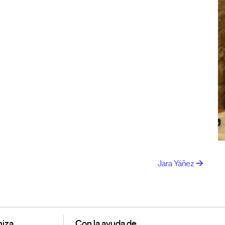
Jara Yáñez
iza
Con la ayuda de