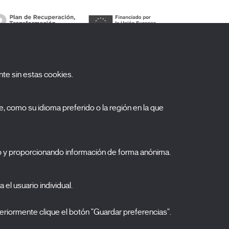
te sin estas cookies.
uscríbete a nuestra newsletter
, como su idioma preferido o la región en la que
ombre
pellidos
o y proporcionando información de forma anónima.
orreo electrónico
elecciona una categoría
 el usuario individual.
0 listas seleccionadas
Acepto términos, condiciones y
política de
eriormente clique el botón "Guardar preferencias".
privacidad
.