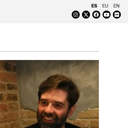
ES
EU
EN
Instagram
Twitter
Faceboo
Yout
Fl