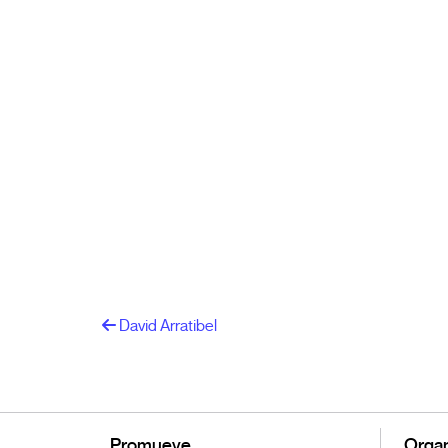
David Arratibel
Promueve
Organ