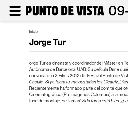
Inicio
Jorge Tur
orge Tur es cineasta y coordinador del Máster en Te
Autònoma de Barcelona-UAB. Su película Dime quién
convocatoria X Films 2012 del Festival Punto de Vi
Castillo
;
Si yo fuera tú, me gustarían los Cicatriz
;
Diar
Recientemente ha formado parte del comité que oto
Cinematográfico (Proimágenes Colombia) a la modali
fase de montaje, se llamará
Si la toma está bien, ¿