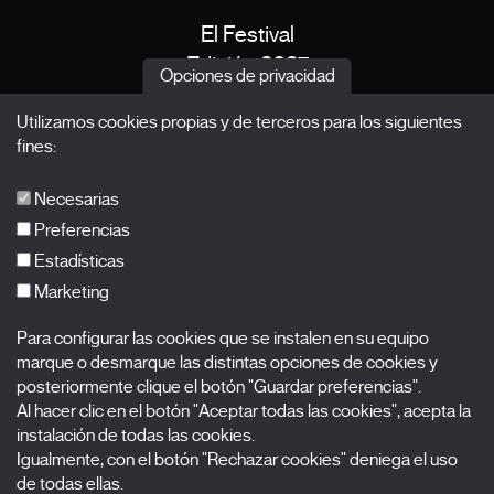
El Festival
Edición 2027
Opciones de privacidad
Noticias
Utilizamos cookies propias y de terceros para los siguientes
Acreditaciones
fines:
X Films
Publicaciones
Necesarias
FAQs
Preferencias
Estadísticas
Marketing
Suscríbete a nuestra newsletter
Para configurar las cookies que se instalen en su equipo
Nombre
marque o desmarque las distintas opciones de cookies y
posteriormente clique el botón "Guardar preferencias".
Al hacer clic en el botón "Aceptar todas las cookies", acepta la
Apellidos
instalación de todas las cookies.
Igualmente, con el botón "Rechazar cookies" deniega el uso
Correo electrónico
de todas ellas.