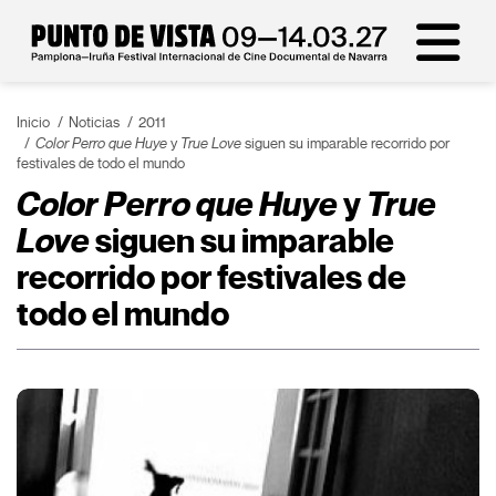
Inicio
Noticias
2011
Color Perro que Huye
y
True Love
siguen su imparable recorrido por
festivales de todo el mundo
Color Perro que Huye
y
True
Love
siguen su imparable
recorrido por festivales de
todo el mundo