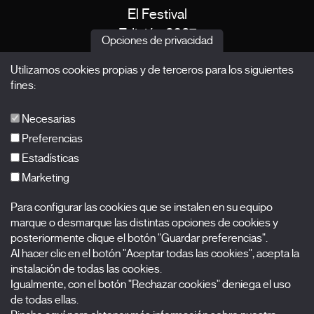
El Festival
Edición 2027
Opciones de privacidad
Noticias
Utilizamos cookies propias y de terceros para los siguientes
Acreditaciones
fines:
X Films
Publicaciones
Necesarias
FAQs
Preferencias
Estadísticas
Marketing
Suscríbete a nuestra newsletter
Para configurar las cookies que se instalen en su equipo
Nombre
marque o desmarque las distintas opciones de cookies y
posteriormente clique el botón "Guardar preferencias".
Al hacer clic en el botón "Aceptar todas las cookies", acepta la
Apellidos
instalación de todas las cookies.
Igualmente, con el botón "Rechazar cookies" deniega el uso
Correo electrónico
de todas ellas.