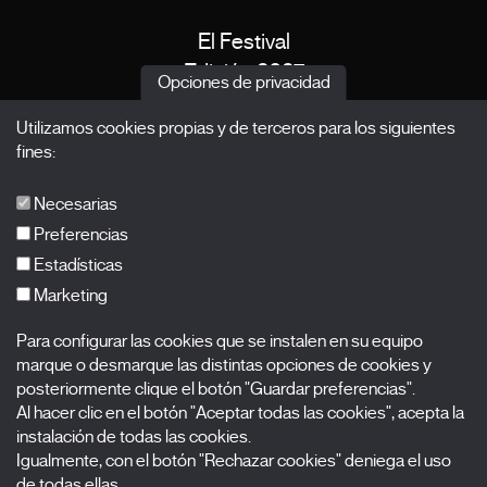
El Festival
Edición 2027
Opciones de privacidad
Noticias
Utilizamos cookies propias y de terceros para los siguientes
Acreditaciones
fines:
X Films
Publicaciones
Necesarias
FAQs
Preferencias
Estadísticas
Marketing
Suscríbete a nuestra newsletter
Para configurar las cookies que se instalen en su equipo
Nombre
marque o desmarque las distintas opciones de cookies y
posteriormente clique el botón "Guardar preferencias".
Apellidos
Al hacer clic en el botón "Aceptar todas las cookies", acepta la
instalación de todas las cookies.
Igualmente, con el botón "Rechazar cookies" deniega el uso
Correo electrónico
de todas ellas.