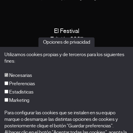
El Festival
Edición 2027
Opciones de privacidad
Noticias
Utilizamos cookies propias y de terceros para los siguientes
Acreditaciones
fines:
X Films
Publicaciones
Necesarias
FAQs
Preferencias
Estadísticas
Marketing
Suscríbete a nuestra newsletter
Para configurar las cookies que se instalen en su equipo
Nombre
marque o desmarque las distintas opciones de cookies y
posteriormente clique el botón "Guardar preferencias".
Apellidos
Al hacer clic en el botón "Aceptar todas las cookies", acepta la