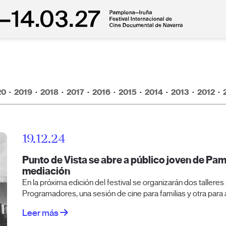
20
·
2019
·
2018
·
2017
·
2016
·
2015
·
2014
·
2013
·
2012
·
19.12.24
Punto de Vista se abre a público joven de Pa
mediación
En la próxima edición del festival se organizarán dos tallere
Programadores, una sesión de cine para familias y otra para 
Leer más