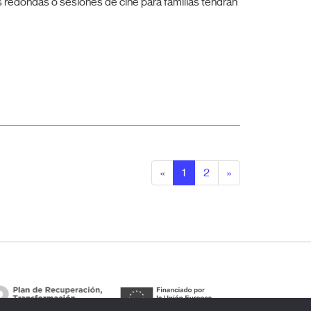
 redondas o sesiones de cine para familias tendrán
«
1
2
»