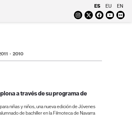
ES
EU
EN
Instagram
Twitter
Faceboo
Yout
Fl
2011
·
2010
mplona a través de su programa de
s para niñas y niños, una nueva edición de Jóvenes
alumnado de bachiller en la Filmoteca de Navarra