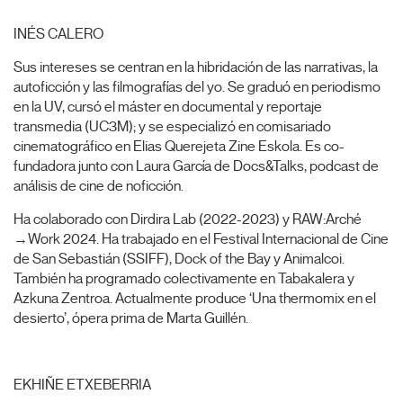
***
INÉS CALERO
Sus intereses se centran en la hibridación de las narrativas, la
autoficción y las filmografías del yo. Se graduó en periodismo
en la UV, cursó el máster en documental y reportaje
transmedia (UC3M); y se especializó en comisariado
cinematográfico en Elias Querejeta Zine Eskola. Es co-
fundadora junto con Laura García de Docs&Talks, podcast de
análisis de cine de noficción.
Ha colaborado con Dirdira Lab (2022-2023) y RAW:Arché
→Work 2024. Ha trabajado en el Festival Internacional de Cine
de San Sebastián (SSIFF), Dock of the Bay y Animalcoi.
También ha programado colectivamente en Tabakalera y
Azkuna Zentroa. Actualmente produce ‘Una thermomix en el
desierto’, ópera prima de Marta Guillén.
EKHIÑE ETXEBERRIA