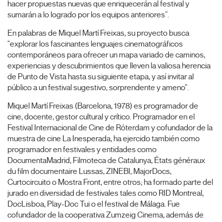
hacer propuestas nuevas que enriquecerán al festival y
sumarán a lo logrado por los equipos anteriores”.
En palabras de Miquel Martí Freixas, su proyecto busca
"explorar los fascinantes lenguajes cinematográficos
contemporáneos para ofrecer un mapa variado de caminos,
experiencias y descubrimientos que lleven la valiosa herencia
de Punto de Vista hasta su siguiente etapa, y así invitar al
público a un festival sugestivo, sorprendente y ameno".
Miquel Martí Freixas (Barcelona, 1978) es programador de
cine, docente, gestor cultural y crítico. Programador en el
Festival Internacional de Cine de Róterdam y cofundador de la
muestra de cine La Inesperada, ha ejercido también como
programador en festivales y entidades como
DocumentaMadrid, Filmoteca de Catalunya, États généraux
du film documentaire Lussas, ZINEBI, MajorDocs,
Curtocircuito o Mostra Front, entre otros; ha formado parte del
jurado en diversidad de festivales tales como RID Montreal,
DocLisboa, Play-Doc Tui o el festival de Málaga. Fue
cofundador de la cooperativa Zumzeig Cinema, además de