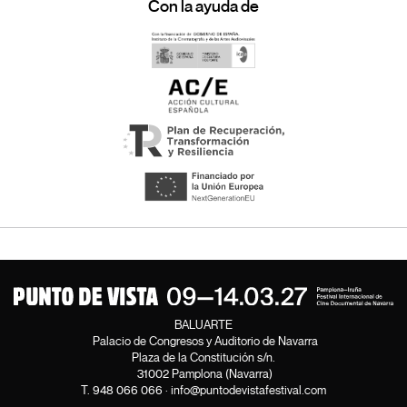
Con la ayuda de
BALUARTE
Palacio de Congresos y Auditorio de Navarra
Plaza de la Constitución s/n.
31002 Pamplona (Navarra)
T.
948 066 066
·
info@puntodevistafestival.com