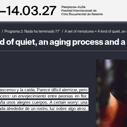
Programa 2: Nada ha terminado 77'
A set of miniatures = A kind of quiet, a
nd of quiet, an aging process and a
z
l ascenso y la caída. Parece difícil aterrizar, pero 
ocess: 
un envejecimiento entre peonías en flor, 
aña unos alegres cuerpos. 
A certain worry
: una 
da alrededor de un rostro, luz sobre algo atroz, 