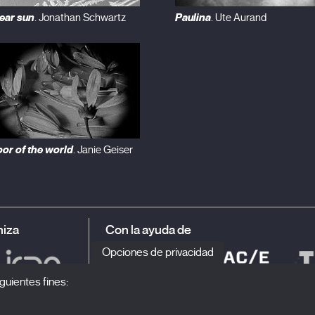
ear sun
Paulina
. Jonathan Schwartz
. Ute Aurand
oor of the world
. Janie Geiser
iza
Con la ayuda de
Opciones de privacidad
guientes fines: