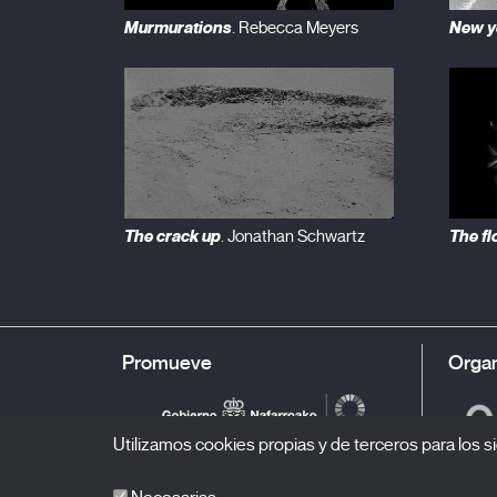
Murmurations
New y
. Rebecca Meyers
The crack up
The fl
. Jonathan Schwartz
Promueve
Organ
Utilizamos cookies propias y de terceros para los si