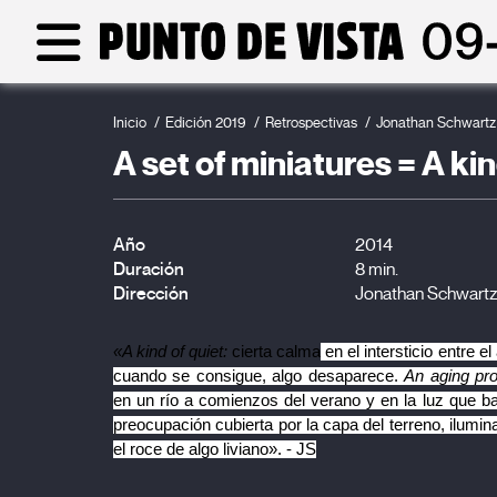
Inicio
Edición 2019
Retrospectivas
Jonathan Schwartz
A set of miniatures = A ki
Año
2014
Duración
8 min.
Dirección
Jonathan Schwart
«A kind of quiet: 
cierta calma
 en el intersticio entre e
cuando se consigue, algo desaparece. 
An aging pr
en un río a comienzos del verano y en la luz que b
preocupación cubierta por la capa del terreno, ilumina
el roce de algo liviano». - JS