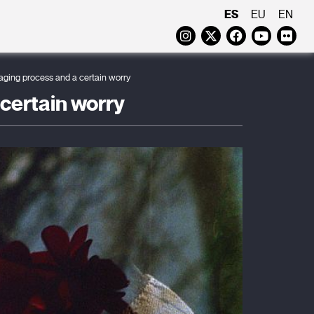
ES
EU
EN
Instagram
Twitter
Faceboo
Yout
Fl
n aging process and a certain worry
 certain worry