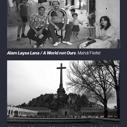
Alam Laysa Lana / A World not Ours
. Mahdi Fleifel