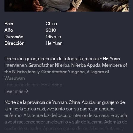
País
China
Año
2010
Duración
145 min.
Dirección
He Yuan
Dirección, guion, dirección de fotografía, montaje:
He Yuan
Intervienen:
Grandfather Ni’erba, Ni’erba Apuda, Members of
the Ni’erba family, Grandfather Yingzha, Villagers of
Wusuwan
Tradución de naxi:
He Jidong
Traducción de ingles y subtítulos:
Leer más
Dena Duijkers
Agradecimientos:
Yu Jian, Bao Jiang, Zeng Qingxin, Ito
Norte de la provincia de Yunnan, China. Apuda, un granjero de
Satoru, Yi Sicheng, He Shangli, Cui Changjian, Yan Junjie,
la minoría étnica naxi, vive junto con su padre, un anciano
Fujiko Asako, Ji Dan, Sha Qing, Lü Bing, Zhu XiaoGuang,
enfermo. A la tenue luz del oscuro interior de su casa, le ayuda
Colin Flahive
a vestirse, encender un cigarrillo y salir de la cama. Además de
Agradecimientos especiales:
Yunnan Academy of Social
cuidar de su padre, Apuda se ocupa de los árboles frutales y
Sciences (YASS), Asian Network of Documentary Fund