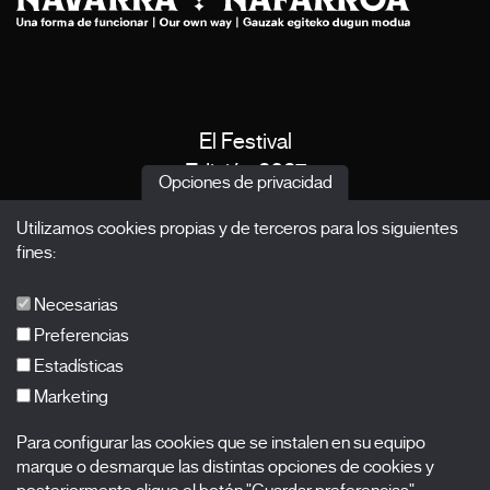
El Festival
Edición 2027
Opciones de privacidad
Noticias
Utilizamos cookies propias y de terceros para los siguientes
Acreditaciones
fines:
X Films
Publicaciones
Necesarias
FAQs
Preferencias
Estadísticas
Marketing
Suscríbete a nuestra newsletter
Para configurar las cookies que se instalen en su equipo
Nombre
marque o desmarque las distintas opciones de cookies y