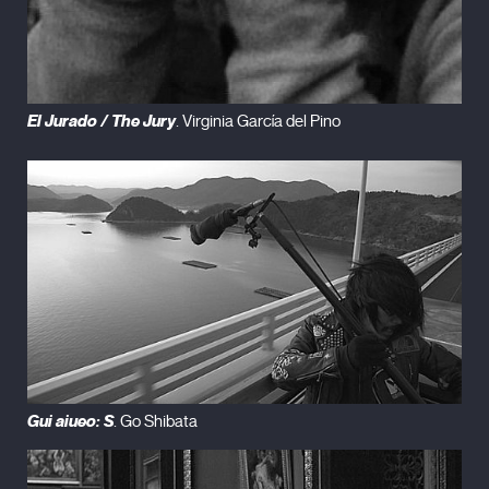
El Jurado / The Jury
. Virginia García del Pino
Gui aiueo: S
. Go Shibata