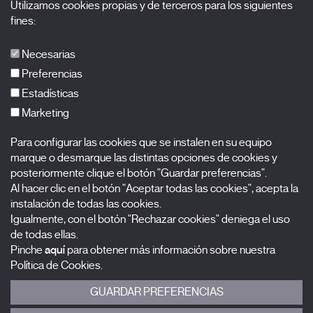
Utilizamos cookies propias y de terceros para los siguientes
Acreditaciones
fines:
X Films
Publicaciones
Necesarias
FAQs
Preferencias
Estadísticas
Marketing
Suscríbete a nuestra newsletter
Para configurar las cookies que se instalen en su equipo
N
marque o desmarque las distintas opciones de cookies y
o
posteriormente clique el botón "Guardar preferencias".
m
A
Al hacer clic en el botón "Aceptar todas las cookies", acepta la
b
p
instalación de todas las cookies.
r
e
Igualmente, con el botón "Rechazar cookies" deniega el uso
C
e
l
de todas ellas.
o
l
Pinche
aquí
para obtener más información sobre nuestra
r
S
0 listas seleccionadas
i
Política de Cookies.
r
e
d
e
l
GUARDAR PREFERENCIAS
Acepto términos, condiciones y
política de privacidad
.
o
o
e
s