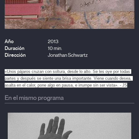
Año
2013
Duración
10 min.
Dirección
Jonathan Schwartz
«Unos pájaros cruzan con soltura, desde lo alto. Se les oye por todas 
partes y después se siente una brisa importante. Viene cuando desea, 
asalta en el calor, pone algo en pausa, e irrumpe sin ser vista». - JS
En el mismo programa