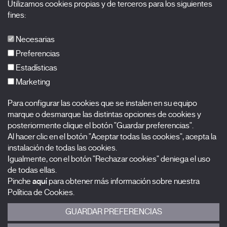
Utilizamos cookies propias y de terceros para los siguientes
Acreditaciones
fines:
X Films
Publicaciones
Necesarias
FAQs
Preferencias
Estadísticas
Marketing
Suscríbete a nuestra newsletter
Para configurar las cookies que se instalen en su equipo
Nombre
marque o desmarque las distintas opciones de cookies y
posteriormente clique el botón "Guardar preferencias".
Apellidos
Al hacer clic en el botón "Aceptar todas las cookies", acepta la
instalación de todas las cookies.
Igualmente, con el botón "Rechazar cookies" deniega el uso
Correo electrónico
de todas ellas.
Pinche
aquí
para obtener más información sobre nuestra
Selecciona una categoría
0 listas seleccionadas
Política de Cookies.
GUARDAR PREFERENCIAS
Acepto términos, condiciones y
política de privacidad
.