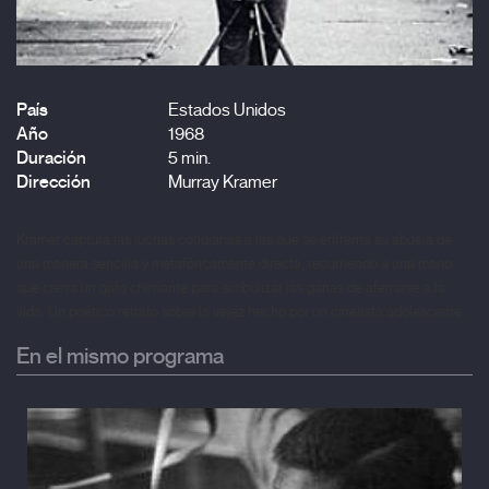
País
Estados Unidos
Año
1968
Duración
5 min.
Dirección
Murray Kramer
Kramer captura las luchas cotidianas a las que se enfrenta su abuela de
una manera sencilla y metafóricamente directa, recurriendo a una mano
que cierra un grifo chirriante para simbolizar las ganas de aferrarse a la
vida. Un poético retrato sobre la vejez hecho por un cineasta adolescente.
En el mismo programa