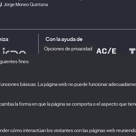
)
. Jorge Moneo Quintana
iza
Con la ayuda de
Opciones de privacidad
guientes fines:
o funciones básicas. La página web no puede funcionar adecuadamen
S
El Festival
ambia la forma en que la página se comporta o el aspecto que tiene
Edición 2027
N
Noticias
A
Acreditaciones
cookies
nder cómo interactúan los visitantes con las páginas web reuniend
X Films
C