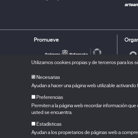
artean
Promueve
Organ
Utilizamos cookies propias y de terceros para los si
Necesarias
Ayudan a hacer una página web utilizable activand
Preferencias
Permiten a la página web recordar información que c
BALUARTE
Palacio de Congresos y Auditorio de Navarra
usted se encuentra.
Plaza de la Constitución s/n.
31002 Pamplona (Navarra)
T.
948 066 066
·
info@puntodevistafestival.com
Estadísticas
Contacto
|
Política de privacidad y aviso legal
|
Política de 
Ayudan a los propietarios de páginas web a compre