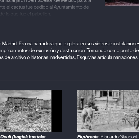
rnia al jardín del Pabellón de México para la
nte el cactus fue cedido al Ayuntamiento de
 de lo que fue el pabellón.
019), A dónde irá veloz (2017), Pongamos que hablo de Madrid (201
en Madrid. Es una narradora que explora en sus vídeos e instalacio
mplican actos de exclusión y destrucción. Tomando como punto de 
 de archivo o historias inadvertidas, Esquivias articula narraciones
u Oculi (begiak hesteko
Ekphrasis
. Riccardo Giacconi