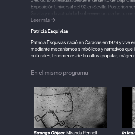
dieciocho toneladas, desde el desierto de Baja Califo
Exposición Universal del 92 en Sevilla. Posteriorme
Sevilla y en la actualidad sobrevive junto a las ruinas
Leer más
Patricia Esquivias
- Filmografía:
Cardón cardinal (2020), Brave wounded blows (2
Patricia Esquivias nació en Caracas en 1979 y vive 
Folklore III (2015)
mediante mecanismos simbólicos y narrativos que i
culturales, fenómenos de la cultura popular, imágenes
Estreno mundial
En el mismo programa
Strange Object
In Ict
. Miranda Pennell