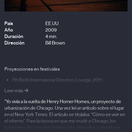
País
EE.UU
Año
2009
Duración
4 min.
Dirección
Bill Brown
Proyecciones en festivales
7th Berlin International Directors Lounge, 2011
17th Chicago Underground Film Festival, 2010
Leer más
Boston Underground Film Festival, 2010
“Yo vivía a la vuelta de Henry Horner Homes, un proyecto de
urbanización de Chicago. Una vez leí un artículo sobre el lugar
Athens International Film & Video Festival, 2010
en el New York Times. El artículo se titulaba: “Cómo es vivir en
5th ATA Film & Video Festival, San Francisco, 2010
el infierno”. Para la época en que me mudé a Chicago, los
Dallas Video Fest, 2009
habitantes del complejo habían sido obligados a abandonar