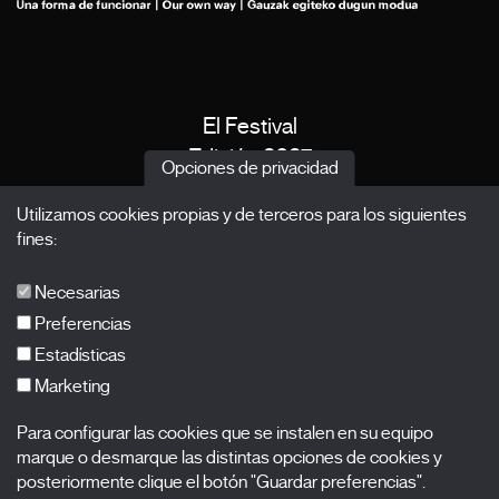
El Festival
Edición 2027
Opciones de privacidad
Noticias
Utilizamos cookies propias y de terceros para los siguientes
Acreditaciones
fines:
X Films
Publicaciones
Necesarias
FAQs
Preferencias
Estadísticas
Marketing
Suscríbete a nuestra newsletter
Para configurar las cookies que se instalen en su equipo
Nombre
marque o desmarque las distintas opciones de cookies y
posteriormente clique el botón "Guardar preferencias".