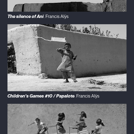
The silence of Ani
. Francis Alÿs
Children’s Games #10 / Papalote
. Francis Alÿs