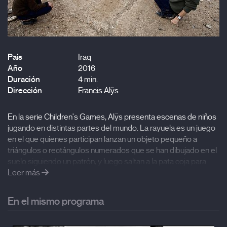
País
Iraq
Año
2016
Duración
4 min.
Dirección
Francis Alÿs
En la serie Children's Games, Alÿs presenta escenas de niños
jugando en distintas partes del mundo. La rayuela es un juego
en el que quienes participan lanzan un objeto pequeño a
triángulos o rectángulos numerados que se han dibujado en el
suelo siguiendo un patrón, y luego saltan a la pata coja para
recuperar el objeto lanzado. Los artistas colaboraron con la
Leer más
comunidad yazidí del campamento de Sharya y con la
Fundación Ruya.
En el mismo programa