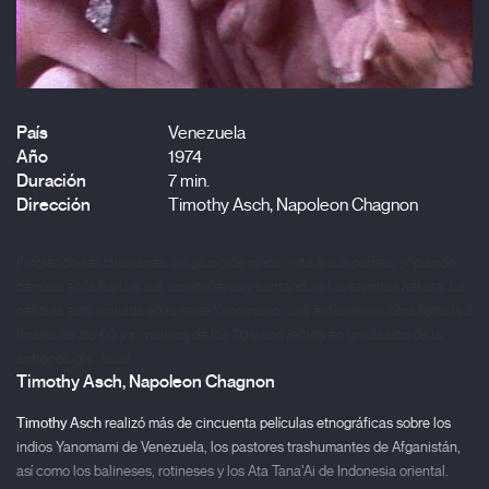
País
Venezuela
Año
1974
Duración
7 min.
Dirección
Timothy Asch, Napoleon Chagnon
Fingiendo ser chamanes, un grupo de niños imita a sus padres, soplando
cenizas en la nariz a sus compañeros y cantando a los espíritus hekura. La
película está incluida en la serie Yanomamo, una extensísima obra rodada a
finales de los 60 y principios de los 70 y convertida en un clásico de la
antropología visual.
Timothy Asch, Napoleon Chagnon
Timothy Asch
realizó más de cincuenta películas etnográficas sobre los
indios Yanomami de Venezuela, los pastores trashumantes de Afganistán,
así como los balineses, rotineses y los Ata Tana’Ai de Indonesia oriental.