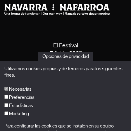
El Festival
Edición 2027
Opciones de privacidad
Noticias
Utilizamos cookies propias y de terceros para los siguientes
Acreditaciones
fines:
X Films
Publicaciones
Necesarias
FAQs
Preferencias
Estadísticas
Marketing
Suscríbete a nuestra newsletter
Para configurar las cookies que se instalen en su equipo
Nombre