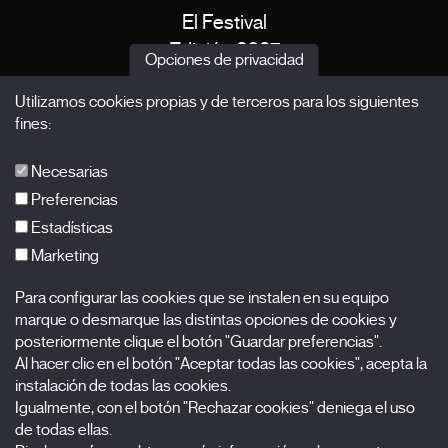
El Festival
Edición 2027
Opciones de privacidad
Noticias
Utilizamos cookies propias y de terceros para los siguientes
Acreditaciones
fines:
X Films
Publicaciones
Necesarias
FAQs
Preferencias
Estadísticas
Marketing
Suscríbete a nuestra newsletter
Para configurar las cookies que se instalen en su equipo
Nombre
marque o desmarque las distintas opciones de cookies y
posteriormente clique el botón "Guardar preferencias".
Al hacer clic en el botón "Aceptar todas las cookies", acepta la
Apellidos
instalación de todas las cookies.
Igualmente, con el botón "Rechazar cookies" deniega el uso
Correo electrónico
de todas ellas.