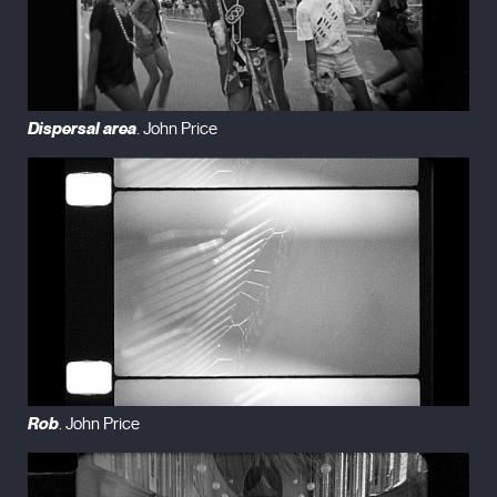
Dispersal area
. John Price
Rob
. John Price