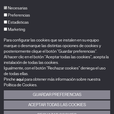
Publicaciones
Necesarias
FAQs
Preferencias
Estadísticas
Marketing
Suscríbete a nuestra newsletter
Para configurar las cookies que se instalen en su equipo
Nombre
marque o desmarque las distintas opciones de cookies y
posteriormente clique el botón "Guardar preferencias".
Al hacer clic en el botón "Aceptar todas las cookies", acepta la
Apellidos
instalación de todas las cookies.
Igualmente, con el botón "Rechazar cookies" deniega el uso
Correo electrónico
de todas ellas.
Pinche
aquí
para obtener más información sobre nuestra
Selecciona una categoría
0 listas seleccionadas
Política de Cookies.
GUARDAR PREFERENCIAS
Acepto términos, condiciones y
política de privacidad
.
ACEPTAR TODAS LAS COOKIES
ENVIAR