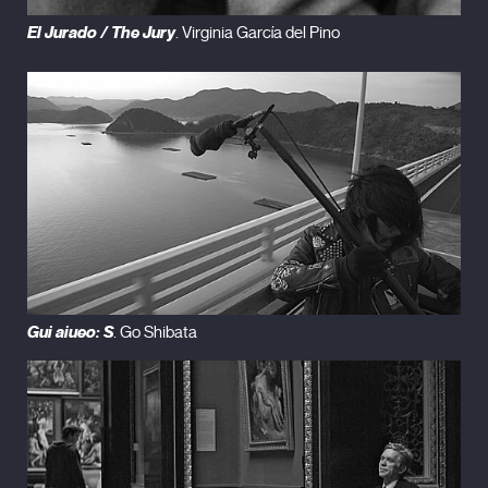
El Jurado / The Jury
. Virginia García del Pino
Gui aiueo: S
. Go Shibata