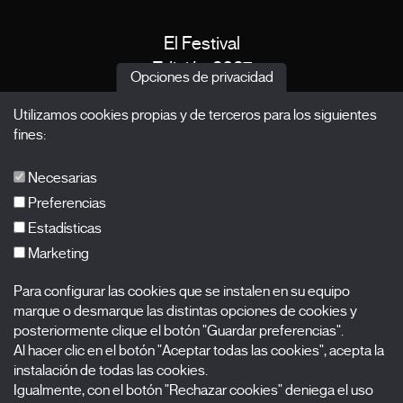
El Festival
Edición 2027
Opciones de privacidad
Noticias
Utilizamos cookies propias y de terceros para los siguientes
Acreditaciones
fines:
X Films
Publicaciones
Necesarias
FAQs
Preferencias
Estadísticas
Marketing
Suscríbete a nuestra newsletter
Para configurar las cookies que se instalen en su equipo
Nombre
marque o desmarque las distintas opciones de cookies y
posteriormente clique el botón "Guardar preferencias".
Al hacer clic en el botón "Aceptar todas las cookies", acepta la
Apellidos
instalación de todas las cookies.
Igualmente, con el botón "Rechazar cookies" deniega el uso
Correo electrónico