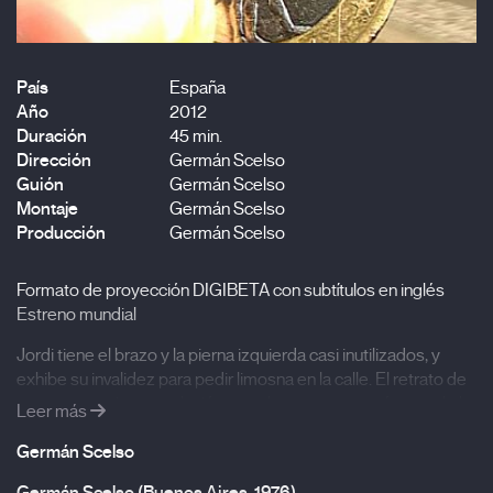
País
España
Año
2012
Duración
45 min.
Dirección
Germán Scelso
Guión
Germán Scelso
Montaje
Germán Scelso
Producción
Germán Scelso
Formato de proyección DIGIBETA con subtítulos en inglés
Estreno mundial
Jordi tiene el brazo y la pierna izquierda casi inutilizados, y
exhibe su invalidez para pedir limosna en la calle. El retrato de
este personaje y su relación con el autor, crean un fresco de la
Leer más
España actual, convulsionada por la polución inmigratoria y la
crisis económica.
Germán Scelso