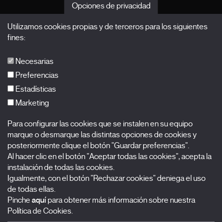
Edición 2027
Opciones de privacidad
Noticias
Utilizamos cookies propias y de terceros para los siguientes
Acreditaciones
fines:
X Films
Publicaciones
Necesarias
FAQs
Preferencias
Estadísticas
Marketing
Suscríbete a nuestra newsletter
Para configurar las cookies que se instalen en su equipo
Nombre
marque o desmarque las distintas opciones de cookies y
posteriormente clique el botón "Guardar preferencias".
Apellidos
Al hacer clic en el botón "Aceptar todas las cookies", acepta la
instalación de todas las cookies.
Igualmente, con el botón "Rechazar cookies" deniega el uso
Correo electrónico
de todas ellas.
Pinche
aquí
para obtener más información sobre nuestra
Selecciona una categoría
0 listas seleccionadas
Política de Cookies.