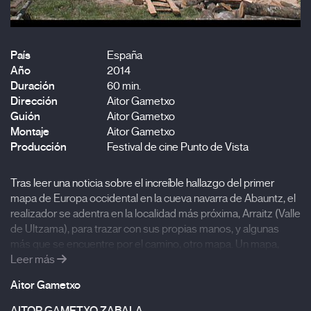
País
España
Año
2014
Duración
60 min.
Dirección
Aitor Gametxo
Guión
Aitor Gametxo
Montaje
Aitor Gametxo
Producción
Festival de cine Punto de Vista
Tras leer una noticia sobre el increíble hallazgo del primer
mapa de Europa occidental en la cueva navarra de Abauntz, el
realizador se adentra en la localidad más próxima, Arraitz (Valle
de Ultzama), para trazar con sus propias manos, y algunas
más que se encuentre por el camino, otro mapa. Un mapa,
contemporáneo, donde se mezclen festividades ineludibles,
Leer más
ritos diarios y futuras tradiciones. Pero pronto se dará cuenta
Aitor Gametxo
de que lo que está haciendo no es un mapa. En realidad son
dos. Dos como mínimo.