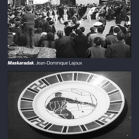
Brigands chapitre VII
(1996)
Adieu, plancher des vaches!
(1999)
Lundi matin
(2002)
Jardins en automne
(2006)
Chantrapas
(2010)
Maskaradak
. Jean-Dominique Lajoux