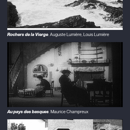
sus películas tiene que ver con “la debilidad del ser humano
por el ansia de poseer”.
Filmografía:
Akvareli
(1958)
Rochers de la Vierge
. Auguste Lumière, Louis Lumière
El canto de la flor imposible de encontrar
(1959)
Ap'rili
(1962)
La fundición
(1964)
Giorgobistve
(1967)
viejas canciones georgianas
(1969)
Ikho shashvi mgalobeli
(1970)
Pastorali
(1976)
Sept pièces pour cinéma noir et blanc / Lettre d'un cinéaste
(1982)
Euzkadi été 1982
(1983)
Les favoris de la lune
( (1984)
Un pequeño monasterio en toscana
(1988)
Au pays des basques
. Maurice Champreux
Y la luz se hizo
(1989)
La Chasse aux papillons
(1992)
Seule, Géorgie
(1994)