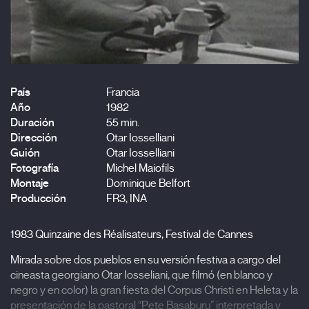
País
Francia
Año
1982
Duración
55 min.
Dirección
Otar Iosselliani
Guión
Otar Iosselliani
Fotografía
Michel Maiofils
Montaje
Dominique Belfort
Producción
FR3, INA
1983 Quinzaine des Réalisateurs, Festival de Cannes
Mirada sobre dos pueblos en su versión festiva a cargo del
cineasta georgiano Otar Iosseliani, que filmó (en blanco y
negro y en color) la gran fiesta del Corpus Christi en Heleta y la
presentación de la pastoral “Pete Basaburu” interpretada y