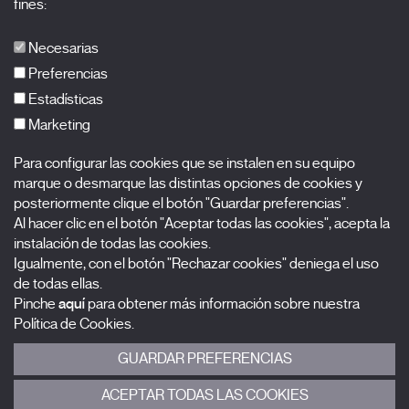
fines:
X Films
Publicaciones
Necesarias
FAQs
Preferencias
Estadísticas
Marketing
Suscríbete a nuestra newsletter
Para configurar las cookies que se instalen en su equipo
Nombre
marque o desmarque las distintas opciones de cookies y
posteriormente clique el botón "Guardar preferencias".
Apellidos
Al hacer clic en el botón "Aceptar todas las cookies", acepta la
instalación de todas las cookies.
Igualmente, con el botón "Rechazar cookies" deniega el uso
Correo electrónico
de todas ellas.
Pinche
aquí
para obtener más información sobre nuestra
Selecciona una categoría
0 listas seleccionadas
Política de Cookies.
GUARDAR PREFERENCIAS
Acepto términos, condiciones y
política de privacidad
.
ACEPTAR TODAS LAS COOKIES
ENVIAR