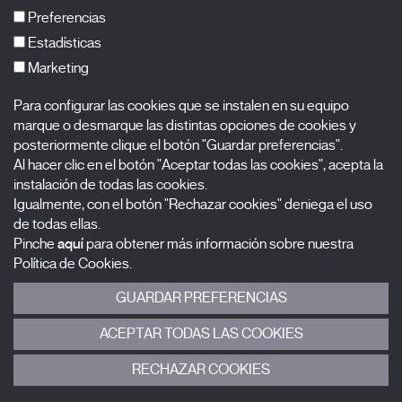
FAQs
Preferencias
Estadísticas
Marketing
Suscríbete a nuestra newsletter
Para configurar las cookies que se instalen en su equipo
Nombre
marque o desmarque las distintas opciones de cookies y
posteriormente clique el botón "Guardar preferencias".
Al hacer clic en el botón "Aceptar todas las cookies", acepta la
Apellidos
instalación de todas las cookies.
Igualmente, con el botón "Rechazar cookies" deniega el uso
Correo electrónico
de todas ellas.
Pinche
aquí
para obtener más información sobre nuestra
Selecciona una categoría
0 listas seleccionadas
Política de Cookies.
GUARDAR PREFERENCIAS
Acepto términos, condiciones y
política de privacidad
.
ACEPTAR TODAS LAS COOKIES
ENVIAR
RECHAZAR COOKIES