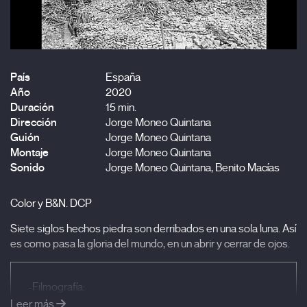
País
España
Año
2020
Duración
15 min.
Dirección
Jorge Moneo Quintana
Guión
Jorge Moneo Quintana
Montaje
Jorge Moneo Quintana
Sonido
Jorge Moneo Quintana, Benito Macías
Color y B&N. DCP
Siete siglos hechos piedra son derribados en una sola luna. Así
es como pasa la gloria del mundo, en un abrir y cerrar de ojos.
-Filmografía:
Begiak Hesteko Artean (2020), Orbainak (2019), La
Leer más