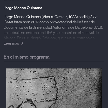
Ciutat Interior (2017)
Jorge Moneo Quintana
Jorge Moneo Quintana (Vitoria-Gasteiz, 1988) codirigió
La
DOK Leipzig | Beijing International Short Film Festival
Ciutat Interior
en 2017 como proyecto final del Máster de
Documental de la Universidad Autónoma de Barcelona (UAB).
Estreno en España
La película se estrenó en IDFA y se mostró en el Festival de
Málaga. En 2019 dirigió
Orbainak
, que tuvo su estreno en
Punto de Vista.
Leer más
In Ictu Oculi (begiak hesteko artean)
es su
último trabajo.
En el mismo programa