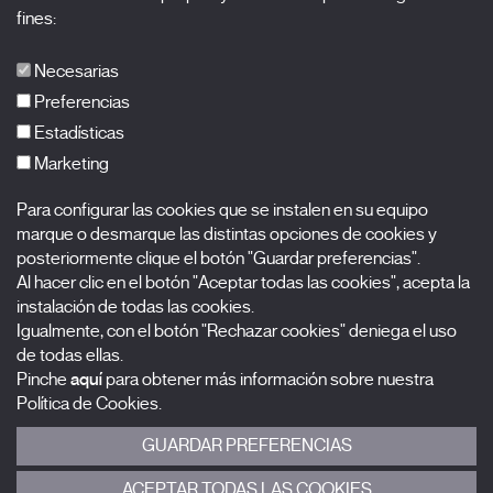
fines:
X Films
Publicaciones
Necesarias
FAQs
Preferencias
Estadísticas
Marketing
Suscríbete a nuestra newsletter
Para configurar las cookies que se instalen en su equipo
Nombre
marque o desmarque las distintas opciones de cookies y
posteriormente clique el botón "Guardar preferencias".
Apellidos
Al hacer clic en el botón "Aceptar todas las cookies", acepta la
instalación de todas las cookies.
Igualmente, con el botón "Rechazar cookies" deniega el uso
Correo electrónico
de todas ellas.
Pinche
aquí
para obtener más información sobre nuestra
Selecciona una categoría
0 listas seleccionadas
Política de Cookies.
GUARDAR PREFERENCIAS
Acepto términos, condiciones y
política de privacidad
.
ACEPTAR TODAS LAS COOKIES