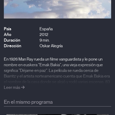
País
España
Año
2012
Duración
9 min.
Dirección
Oskar Alegría
En 1926 Man Ray rueda un filme vanguardista y le pone un
nombre en euskera "Emak Bakia", una vieja expresión que
significa "Déjame en paz". La película se rueda cerca de
Biarritz y el artista norteamericano cuenta que Emak Bakia era
el nombre de la casa donde se alojó y rodó varias escenas. 83
años después, Oskar Alegria inicia un viaje por la costa vasca
Leer más
con el objetivo de localizar esa casa. No será fácil, en los
archivos no figura y en las imágenes de Man Ray sólo se ve la
En el mismo programa
puerta principal y una ventana con dos columnas, nunca la casa
entera. Pero hay un pequeño trozo de costa, bajo y sin