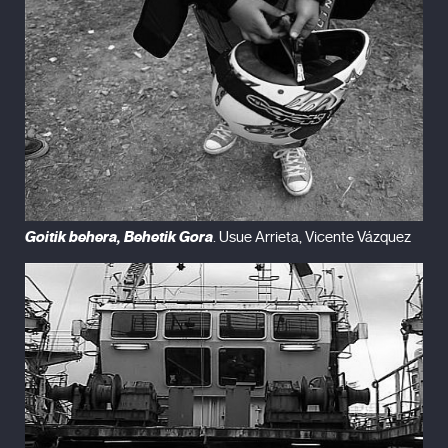
urbanizar, filmado por Man Ray, que da más pistas sobre el
lugar...
(muestra de 9 minutos)
Goitik behera, Behetik Gora
. Usue Arrieta, Vicente Vázquez