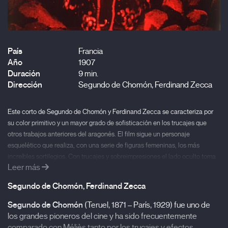
País
Francia
Año
1907
Duración
9 min.
Dirección
Segundo de Chomón, Ferdinand Zecca
Este corto de Segundo de Chomón y Ferdinand Zecca se caracteriza por
su color primitivo y un mayor grado de sofisticación en los trucajes que
otros trabajos anteriores del aragonés. El film sigue un personaje
esquelético que realiza, con una serie de figuras femeninas, los más
increíbles sortilegios. Con trucajes y sobreimpresiones el lado oculto toma
Leer más
la pantalla en una película inusual para su época.
Segundo de Chomón, Ferdinand Zecca
Segundo de Chomón
(Teruel, 1871 – París, 1929) fue uno de
los grandes pioneros del cine y ha sido frecuentemente
comparado con Méliès tanto por los trucajes y efectos