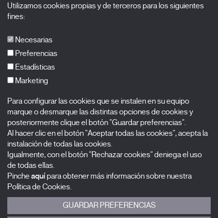
Utilizamos cookies propias y de terceros para los siguientes
Acreditaciones
fines:
X Films
Publicaciones
Necesarias
FAQs
Preferencias
Estadísticas
Marketing
Suscríbete a nuestra newsletter
Para configurar las cookies que se instalen en su equipo
Nombre
marque o desmarque las distintas opciones de cookies y
posteriormente clique el botón "Guardar preferencias".
Apellidos
Al hacer clic en el botón "Aceptar todas las cookies", acepta la
instalación de todas las cookies.
Igualmente, con el botón "Rechazar cookies" deniega el uso
Correo electrónico
de todas ellas.
Pinche
aquí
para obtener más información sobre nuestra
Selecciona una categoría
0 listas seleccionadas
Política de Cookies.
GUARDAR PREFERENCIAS
Acepto términos, condiciones y
política de privacidad
.