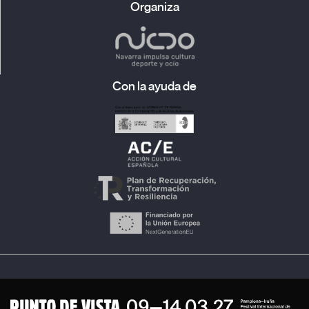
Organiza
importante movimiento social activista, que los tribunales
procesaran a Chisso por su negligencia y responsabilidad en
el envenenamiento. En las décadas siguientes, las víctimas se
han visto inmersas en interminables procesos de demandas,
así como en debates sobre el reconocimiento de la
enfermedad y el derecho a una indemnización. Los aspectos
Con la ayuda de
sociales y políticos de lo ocurrido en Minamata han sido
documentados, entre otros, por Tsuchimoto Noriaki, quien
llevó a cabo un impresionante trabajo de defensa de estas
comunidades, dirigiendo una larga y comprometida serie de
películas filmadas a lo largo de cuarenta años. El director Hara
Kazuo sigue los pasos de Tsuchimoto, a quien está dedicada
esta película, observando detenidamente «cómo la actitud
negligente del gobierno y la política afectan a las personas en
lo más profundo de sus corazones». Filmada y editada en un
período de quince años, la película interactúa con un grupo de
personas que disputan un nuevo proceso judicial contra las
autoridades locales y aborda las complejas cuestiones
(personales, políticas y científicas) que definen este problema
ambiental. La larga duración de la película es esencial para