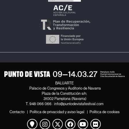
coloniales, situándose más cerca de la experiencia
sensorial que de la narrativa convencional. Destaca,
sobre todo, por su plasticidad y por el trabajo con las
texturas de las imágenes y de las voces. En algunos
momentos, la película se acerca más a la experiencia
de Tania; en otros, a la de Semillites; y en otros, ambas
voces se entrelazan y quedan plenamente integradas,
dando lugar a una sensibilidad y una intimidad que se
sostienen más allá de la pantalla.
Ekhiñe Etxeberria
BALUARTE
Palacio de Congresos y Auditorio de Navarra
Plaza de la Constitución s/n.
31002 Pamplona (Navarra)
T.
948 066 066
·
info@puntodevistafestival.com
Contacto
|
Política de privacidad y aviso legal
|
Política de cookies
Ver mapa
Instagram
Twitter
Facebook
Youtube
Flickr