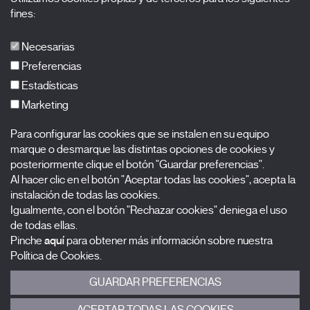
Acreditaciones
fines:
X Films
Publicaciones
Necesarias
FAQs
Preferencias
Estadísticas
Marketing
Suscríbete a nuestra newsletter
Para configurar las cookies que se instalen en su equipo
Nombre
marque o desmarque las distintas opciones de cookies y
posteriormente clique el botón "Guardar preferencias".
Apellidos
Al hacer clic en el botón "Aceptar todas las cookies", acepta la
instalación de todas las cookies.
Igualmente, con el botón "Rechazar cookies" deniega el uso
Correo electrónico
de todas ellas.
Pinche
aquí
para obtener más información sobre nuestra
Selecciona una categoría
0 listas seleccionadas
Política de Cookies.
GUARDAR PREFERENCIAS
Acepto términos, condiciones y
política de privacidad
.