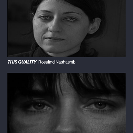
THIS QUALITY
. Rosalind Nashashibi