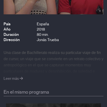
País
España
Año
2018
Duración
80 min.
Dirección
Jonás Trueba
Una clase de Bachillerato realiza su particular viaje de fin 
de curso; un viaje que se convierte en un retrato colectivo y 
antropológico en el que se capturan momentos muy 
particulares de madurez y desinhibición, de soledad e 
integración, de amor y crueldad.
Leer más
En el mismo programa