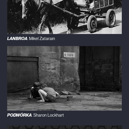
LANBROA
. Mikel Zatarain
PODWÓRKA
. Sharon Lockhart