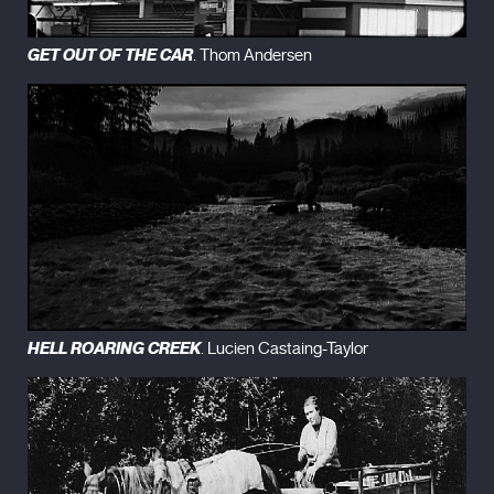
artístisco y micro cine de Los Ángeles. Sus filmes se han exhibido en
numerosos festivales internacionales. Antes de codirigir
The Last Buffalo
GET OUT OF THE CAR
. Thom Andersen
Hunt
con Lee Anne Schmitt, ambos ya habían trabajado juntos en
The
Wash
(2005).
Filmografía
The Urban Leprechaun (1998)
The Bee Hive (2000)
Ovid´s Pomona (2002)
The Wash (2005)
Transposition of the Great Vessels (2005)
The Tin Woodman´s Home Movie #2 (2009)
Bower´s Cave (2009)
The Last Buffalo Hunt (2010)
Murder of Hi Good (2011)
HELL ROARING CREEK
. Lucien Castaing-Taylor