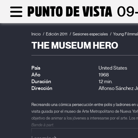
Inicio
Edición 2011
Sesiones especiales
Young Filmma
THE MUSEUM HERO
País
United States
Año
1968
Duración
12 min.
Dirección
Alfonso Sánchez Jr
Recreando una cómica persecución entre polis y ladrones en un
visita guiada por el museo de Arte Metropolitano de Nueva Yor
objetivo de animar a los jóvenes a interesarse por el arte. Lo
Bande à part
.