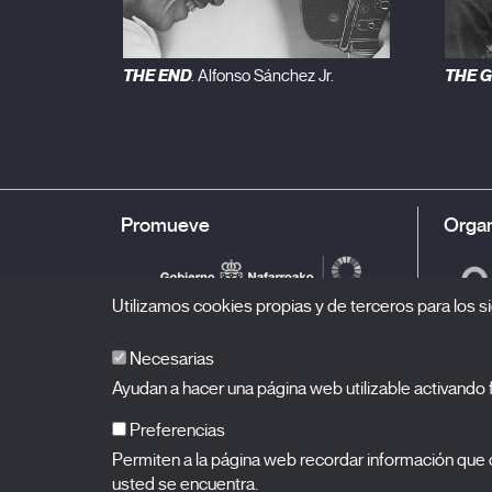
THE END
THE G
. Alfonso Sánchez Jr.
Promueve
Organ
Utilizamos cookies propias y de terceros para los si
Necesarias
Ayudan a hacer una página web utilizable activand
Preferencias
Permiten a la página web recordar información que c
BALUARTE
Palacio de Congresos y Auditorio de Navarra
usted se encuentra.
Plaza de la Constitución s/n.
31002 Pamplona (Navarra)