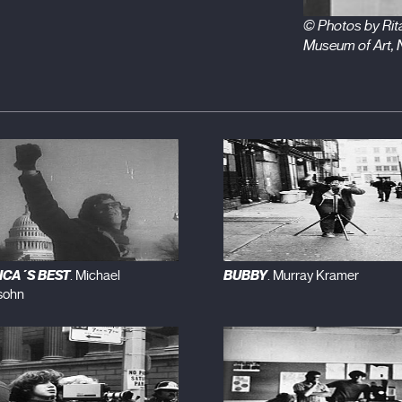
© Photos by Rita
Museum of Art, 
CA´S BEST
BUBBY
. Michael
. Murray Kramer
sohn