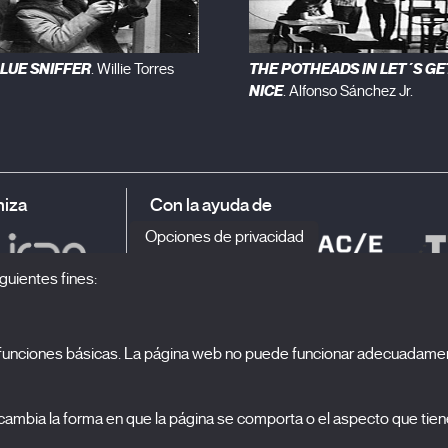
LUE SNIFFER
THE POTHEADS IN LET´S GE
. Willie Torres
NICE
. Alfonso Sánchez Jr.
iza
Con la ayuda de
Opciones de privacidad
guientes fines:
o funciones básicas. La página web no puede funcionar adecuadamen
S
El Festival
ambia la forma en que la página se comporta o el aspecto que tiene
Edición 2027
N