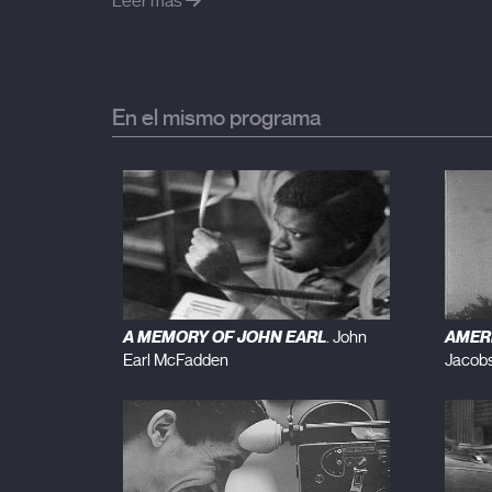
Leer más
En el mismo programa
A MEMORY OF JOHN EARL
AMERI
. John
Earl McFadden
Jacob