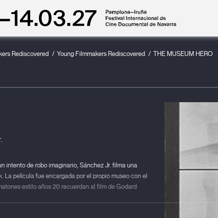
kers Rediscovered
Young Filmmakers Rediscovered
THE MUSEUM HERO
.
 intento de robo imaginario, Sánchez Jr. filma una
k. La película fue encargada por el propio museo con el
s matones estilo años 20 recuerdan al film de Godard